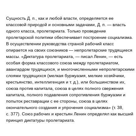
Сущность Д. п., как и любой власти, определяется ее
классовой природой и основными задачами, Д. п. — власть
одного класса, пролетариата. Только проведение
пролетарской политики обеспечивает построение социализма.
В осуществлении руководства страной рабочий класс
опирается на своих союзников — непролетарские трудящиеся
массы. «Диктатура пролетариата, — писал Ленин, — есть
особая форма классового союза между пролетариатом,
авангардом трудящихся, и многочисленными непролетарскими
слоями трудящихся (мелкая буржуазия, мелкие хозяйчики,
крестьянство, интеллигенция и т. д.), или большинством их,
союза против капитала, союза в целях полного свержения
капитала, полного подавления сопротивления буржуазии и
попыток реставрации с ее стороны, союза в целях
окончательного создания и упрочения социализма» (т. 38,
с. 377). Союз рабочих и крестьян Ленин определял как высший
принцип диктатуры пролетариата.