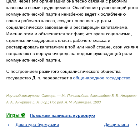
цели, через эти организации она тесно связана с рабочим
классом и всеми трудящимися. Ослабление руководящей роли
коммунистической партии неизбежно ведет к ослаблению
власти рабочего класса, создает опасность утраты
социалистических завоеваний и реставрации капитализма.
Именно этим и объясняется тот факт, что враги социализма,
стремясь ликвидировать власть рабочего класса и
реставрировать капитализм в той или иной стране, свои усилия
направляют в первую очередь на подрыв руководящей роли
коммунистической партии.
С построением развитого социалистического общества
государство Д. п. перерастает в
общенародное государство
.
Научный коммунизм: Словарь. — М.: Политиздат
.
Александров В. В., Амвросов
А. А., Ануфриев Е. А. и др.; Под ред. А. М. Румянцева
.
1983
.
Игры ⚽
Поможем написать курсовую
Диктатура буржуазии
Дисциплина